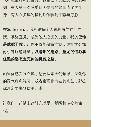
刻，有人第一次感受到天使般的能量流淌过全
身，有人在多年的挣扎后体验到平静与疗愈。
在
SoHealers
，我相信每个人都拥有与神性连
接、唤醒直觉、成为他人之光的力量。我的
使命
是赋能于你，
让你不仅能获得疗愈，更能
学会如
何引导疗愈能量
，
以清晰的思路、坚定的信心和
优雅的姿态走完你的灵魂之路。
如果你感受到召唤，想要探索天使领域、深化你
的灵气疗愈练习，或者发现你内在的光芒，那么
你注定要来到这里。🌟
让我们一起踏上这段充满爱、觉醒和转变的旅
程。