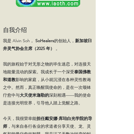
自我介绍
我是 Alvin Soh，
SoHealers
的创始人，
新加坡臼
井灵气协会主席（2025 年）
。
我的旅程始于对无形之物的毕生迷恋，对连接天
地能量流动的探索。我成长于一个深受
泰国佛教
和道教
影响的家庭，从小就沉浸在各种灵性教诲
之中。然而，真正唤醒我使命的，是在一次颂钵
疗愈中与
大天使米迦勒的
深刻相遇——我的使命
是连接光明世界，引导他人踏上觉醒之路。
今天，我很荣幸能
担任
戴安娜·库珀白光学院的
导
师
，与来自各行各业的求道者分享天使、龙、灵
气和能量疗愈的智慧。我见证了无数次转变的时