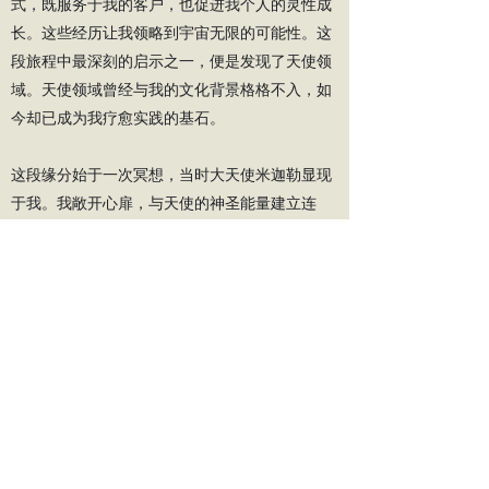
式，既服务于我的客户，也促进我个人的灵性成
长。这些经历让我领略到宇宙无限的可能性。这
段旅程中最深刻的启示之一，便是发现了天使领
域。天使领域曾经与我的文化背景格格不入，如
今却已成为我疗愈实践的基石。
这段缘分始于一次冥想，当时大天使米迦勒显现
于我。我敞开心扉，与天使的神圣能量建立连
接，体验到他们纯粹而慈爱的存在。这次意义非
凡的相遇让我明白，天使是无条件之爱的灵性存
在，源自神圣之心。他们的能量是纯粹之爱的显
现，也是强大的疗愈之源。
与普遍认知相反，你无需信奉宗教也能与天使建
立联系或受益于他们的疗愈能量。天使是超越宗
派的存在，他们会向任何寻求帮助和疗愈的人伸
出援手，无论其灵性或宗教背景如何。他们的爱
是普世的，他们的指引始终根植于慈悲与光明。